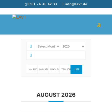
0361 - 6 46 42 33
info@lavt.de
Events
JÄHRLICH
MONATLICH
WÖCHENTLICH
TÄGLICH
LISTE
AUGUST 2026