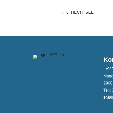
8. HECHTSEE
Ko
LAV 
Magd
99086
Tel.:
eMail