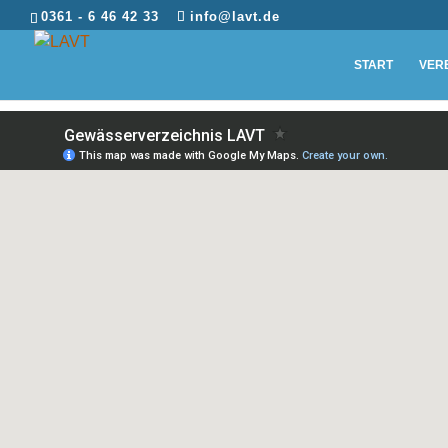
0361 - 6 46 42 33
info@lavt.de
START
VER