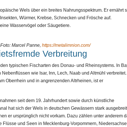
ropäische Wels über ein breites Nahrungsspektrum. Er ernährt s
Insekten, Würmer, Krebse, Schnecken und Frösche auf.
leine Wasservögel oder Säugetiere.
 Foto: Marcel Panne,
https://metalimnion.com/
ietsfremde Verbreitung
u den typischen Fischarten des Donau- und Rheinsystems. In B
 Nebenflüssen wie Isar, Inn, Lech, Naab und Altmühl verbreitet.
 Oberrhein und in angrenzenden Altrheinen, ist er
nahmen seit dem 19. Jahrhundert sowie durch künstliche
l hat sich der Wels in deutschen Gewässern stark ausgebreit
enen er ursprünglich nicht vorkam. Dazu zählen unter anderem 
he Flüsse und Seen in Mecklenburg-Vorpommern, Niedersachs