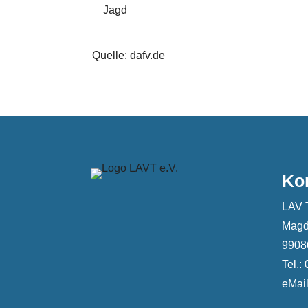
Jagd
Quelle: dafv.de
Ko
LAV 
Magd
99086
Tel.:
eMail