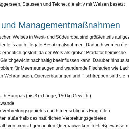
ggerseen, Stauseen und Teiche, die aktiv mit Welsen besetzt
se und Managementmaßnahmen
hen Welses in West- und Südeuropa sind größtenteils auf gez
nter teils auch illegale Besatzmaßnahmen. Dadurch wurden die
 erheblich gestört, da der Wels als großer Prädator heimische
Gleichgewicht nachhaltig beeinflussen kann. Darüber hinaus ste
roblem für Meerneunaugen und wandernde Fischarten wie Lac
 an Wehranlagen, Querverbauungen und Fischtreppen sind sie h
ch Europas (bis 3 m Länge, 150 kg Gewicht)
mawandel
 Verbreitungsgebietes durch menschliches Eingreifen
en außerhalb des natürlichen Verbreitungsgebietes
alb von menschgemachten Querbauwerken in Fließgewässern