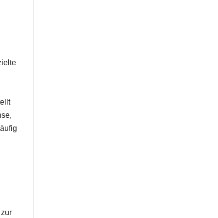
ielte
llt
hse,
äufig
 zur