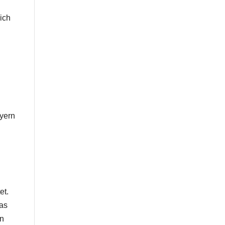
ich
ayern
et.
das
en