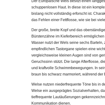
Der Europäische Wels besitzt einen langges
schuppenlosen Haut. In diese ist ein kompl
bislang nicht vollständig erforscht ist. Chara
das Fehlen einer Fettflosse, wie sie bei vi
Der große, breite Kopf und das oberständi
Bürstenzähne im Kieferbereich ermöglichen e
Wasser nutzt der Wels seine sechs Barteln, 
empfindlichen Tastorgane spielen eine wic
vergleichsweise kleinen Augen sind von geri
Geruchssinn stützt. Die lange Afterflosse, 
und kraftvolle Schwimmbewegungen. In seine
braun bis schwarz marmoriert, während der B
Welse nutzen niederfrequente Töne bis in d
Welse ein ausgeprägtes Sozialverhalten, das
tieffrequente Lautäußerungen gekennzeichne
Kommunikation dienen.