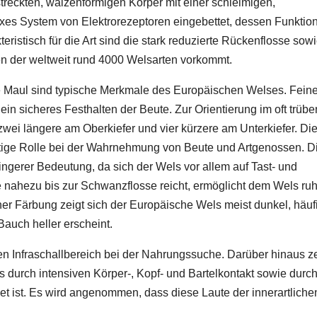
treckten, walzenförmigen Körper mit einer schleimigen,
exes System von Elektrorezeptoren eingebettet, dessen Funktio
kteristisch für die Art sind die stark reduzierte Rückenflosse sow
elen der weltweit rund 4000 Welsarten vorkommt.
ge Maul sind typische Merkmale des Europäischen Welses. Fein
in sicheres Festhalten der Beute. Zur Orientierung im oft trübe
zwei längere am Oberkiefer und vier kürzere am Unterkiefer. Di
htige Rolle bei der Wahrnehmung von Beute und Artgenossen. D
ngerer Bedeutung, da sich der Wels vor allem auf Tast- und
die nahezu bis zur Schwanzflosse reicht, ermöglicht dem Wels ru
r Färbung zeigt sich der Europäische Wels meist dunkel, häuf
auch heller erscheint.
en Infraschallbereich bei der Nahrungssuche. Darüber hinaus z
 durch intensiven Körper-, Kopf- und Bartelkontakt sowie durc
t ist. Es wird angenommen, dass diese Laute der innerartliche