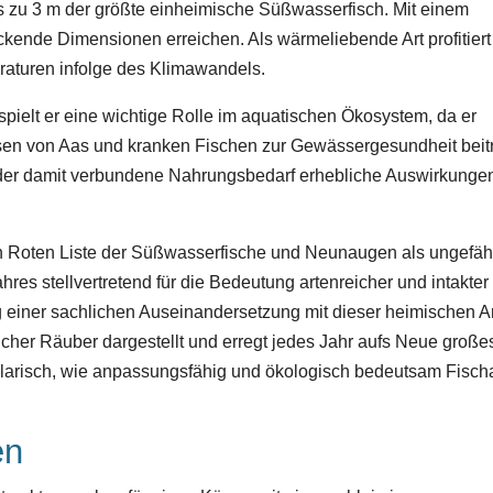
s zu 3 m der größte einheimische Süßwasserfisch. Mit einem
kende Dimensionen erreichen. Als wärmeliebende Art profitiert
raturen infolge des Klimawandels.
, spielt er eine wichtige Rolle im aquatischen Ökosystem, da er
sen von Aas und kranken Fischen zur Gewässergesundheit beitr
der damit verbundene Nahrungsbedarf erhebliche Auswirkungen
 Roten Liste der Süßwasserfische und Neunaugen als ungefäh
hres stellvertretend für die Bedeutung artenreicher und intakter
iner sachlichen Auseinandersetzung mit dieser heimischen Art
icher Räuber dargestellt und erregt jedes Jahr aufs Neue große
mplarisch, wie anpassungsfähig und ökologisch bedeutsam Fisch
en