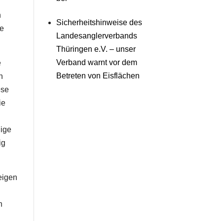
n
Sicherheitshinweise des
ie
Landesanglerverbands
Thüringen e.V. – unser
Verband warnt vor dem
e
Betreten von Eisflächen
n
ese
ie
hige
ig
eigen
h
n