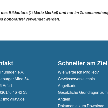
 des Bildautors (© Mario Merkel) und nur im Zusammenhan
es honorarfrei verwendet werden.
ntakt
Schneller am Ziel
Thüringen e.V.
Wie werde ich Mitglied?
eburger Allee 34
Gewässerverzeichnis
 Erfurt
Angelkarten
 0361/ 6 46 42 33
Gesetzliche Grundlagen zum
.: info@lavt.de
Angeln
Dokumente zum Download