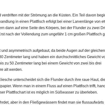
verdriften mit der Strömung an die Küsten. Ein Teil davon begi
ndlung in einen Plattfisch erfolgt bei einer Larvenlänge von e
rn dann auf eine Seite des Körpers, bei der Flunder zu zwei Dri
 Erst nach der Vollendung zum ungefähr 1 cm großen Plattfisch 
cht und asymmetrisch aufgebaut, da beide Augen auf der gleiche
30 Zentimeter lang und haben ein durchschnittliches Gewicht v
s zu 50 Zentimeter lang bei einem Gewicht von zwei bis drei
re alt werden.
iesche unterscheidet sich die Flunder durch ihre raue Haut, die
apier. Wenn man in einem Fluss auf einen Plattfisch trifft, hand
ser Plattfischart ist es möglich im Süßwasser zu überleben.
ährdet, aber in den Fließgewässern findet man sie flussaufwärts