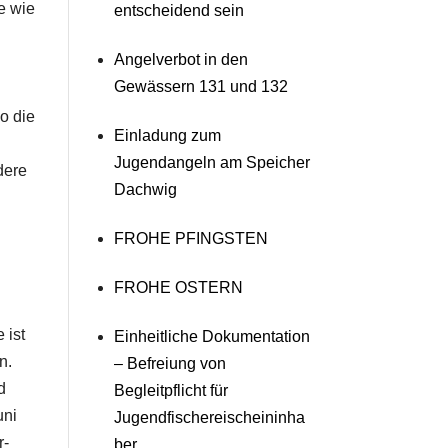
e wie
entscheidend sein
Angelverbot in den
Gewässern 131 und 132
o die
Einladung zum
Jugendangeln am Speicher
dere
Dachwig
FROHE PFINGSTEN
FROHE OSTERN
 ist
Einheitliche Dokumentation
n.
– Befreiung von
d
Begleitpflicht für
uni
Jugendfischereischeininha
r-
ber