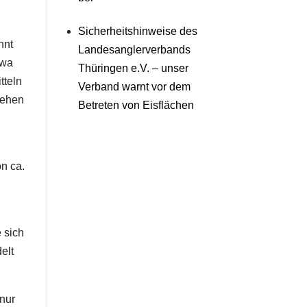
Sicherheitshinweise des
nnt
Landesanglerverbands
twa
Thüringen e.V. – unser
tteln
Verband warnt vor dem
gehen
Betreten von Eisflächen
n
on ca.
 sich
elt
 nur