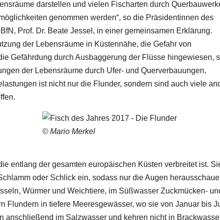
ensräume darstellen und vielen Fischarten durch Querbauwerk
möglichkeiten genommen werden“, so die Präsidentinnen des
fN, Prof. Dr. Beate Jessel, in einer gemeinsamen Erklärung.
utzung der Lebensräume in Küstennähe, die Gefahr von
 die Gefährdung durch Ausbaggerung der Flüsse hingewiesen, s
rungen der Lebensräume durch Ufer- und Querverbauungen,
tungen ist nicht nur die Flunder, sondern sind auch viele an
ffen.
© Mario Merkel
die entlang der gesamten europäischen Küsten verbreitet ist. Sie
, Schlamm oder Schlick ein, sodass nur die Augen herausschaue
 Asseln, Würmer und Weichtiere, im Süßwasser Zuckmücken- un
 Flundern in tiefere Meeresgewässer, wo sie von Januar bis J
en anschließend im Salzwasser und kehren nicht in Brackwasse