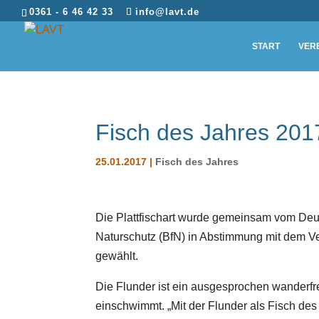
0361 - 6 46 42 33
info@lavt.de
START
VER
Fisch des Jahres 201
25.01.2017
|
Fisch des Jahres
Die Plattfischart wurde gemeinsam vom De
Naturschutz (BfN) in Abstimmung mit dem 
gewählt.
Die Flunder ist ein ausgesprochen wanderfre
einschwimmt. „Mit der Flunder als Fisch d