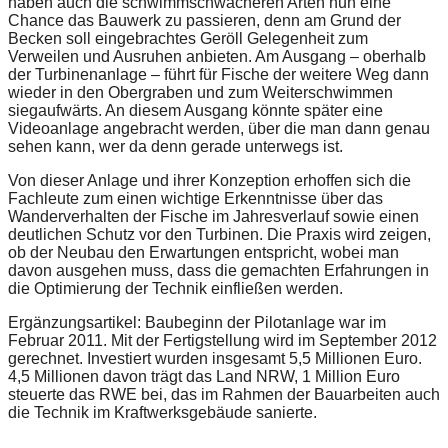
haben auch die schwimmschwächeren Arten nun eine
Chance das Bauwerk zu passieren, denn am Grund der
Becken soll eingebrachtes Geröll Gelegenheit zum
Verweilen und Ausruhen anbieten. Am Ausgang – oberhalb
der Turbinenanlage – führt für Fische der weitere Weg dann
wieder in den Obergraben und zum Weiterschwimmen
siegaufwärts. An diesem Ausgang könnte später eine
Videoanlage angebracht werden, über die man dann genau
sehen kann, wer da denn gerade unterwegs ist.
Von dieser Anlage und ihrer Konzeption erhoffen sich die
Fachleute zum einen wichtige Erkenntnisse über das
Wanderverhalten der Fische im Jahresverlauf sowie einen
deutlichen Schutz vor den Turbinen. Die Praxis wird zeigen,
ob der Neubau den Erwartungen entspricht, wobei man
davon ausgehen muss, dass die gemachten Erfahrungen in
die Optimierung der Technik einfließen werden.
Ergänzungsartikel: Baubeginn der Pilotanlage war im
Februar 2011. Mit der Fertigstellung wird im September 2012
gerechnet. Investiert wurden insgesamt 5,5 Millionen Euro.
4,5 Millionen davon trägt das Land NRW, 1 Million Euro
steuerte das RWE bei, das im Rahmen der Bauarbeiten auch
die Technik im Kraftwerksgebäude sanierte.