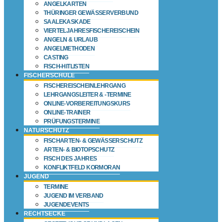
ANGELKARTEN
THÜRINGER GEWÄSSERVERBUND
SAALEKASKADE
VIERTELJAHRESFISCHEREISCHEIN
ANGELN & URLAUB
ANGELMETHODEN
CASTING
FISCH-HITLISTEN
FISCHERSCHULE
FISCHEREISCHEINLEHRGANG
LEHRGANGSLEITER & -TERMINE
ONLINE-VORBEREITUNGSKURS
ONLINE-TRAINER
PRÜFUNGSTERMINE
NATURSCHUTZ
FISCHARTEN- & GEWÄSSERSCHUTZ
ARTEN- & BIOTOPSCHUTZ
FISCH DES JAHRES
KONFLIKTFELD KORMORAN
JUGEND
TERMINE
JUGEND IM VERBAND
JUGENDEVENTS
RECHTSECKE