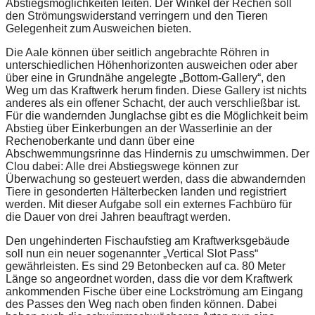
Abstiegsmöglichkeiten leiten. Der Winkel der Rechen soll
den Strömungswiderstand verringern und den Tieren
Gelegenheit zum Ausweichen bieten.
Die Aale können über seitlich angebrachte Röhren in
unterschiedlichen Höhenhorizonten ausweichen oder aber
über eine in Grundnähe angelegte „Bottom-Gallery“, den
Weg um das Kraftwerk herum finden. Diese Gallery ist nichts
anderes als ein offener Schacht, der auch verschließbar ist.
Für die wandernden Junglachse gibt es die Möglichkeit beim
Abstieg über Einkerbungen an der Wasserlinie an der
Rechenoberkante und dann über eine
Abschwemmungsrinne das Hindernis zu umschwimmen. Der
Clou dabei: Alle drei Abstiegswege können zur
Überwachung so gesteuert werden, dass die abwandernden
Tiere in gesonderten Hälterbecken landen und registriert
werden. Mit dieser Aufgabe soll ein externes Fachbüro für
die Dauer von drei Jahren beauftragt werden.
Den ungehinderten Fischaufstieg am Kraftwerksgebäude
soll nun ein neuer sogenannter „Vertical Slot Pass“
gewährleisten. Es sind 29 Betonbecken auf ca. 80 Meter
Länge so angeordnet worden, dass die vor dem Kraftwerk
ankommenden Fische über eine Lockströmung am Eingang
des Passes den Weg nach oben finden können. Dabei