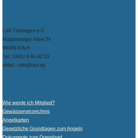
Kontakt
LAV Thüringen e.V.
Magdeburger Allee 34
99086 Erfurt
Tel.: 0361/ 6 46 42 33
eMail.: info@lavt.de
Schneller am Ziel
Wie werde ich Mitglied?
Gewässerverzeichnis
Angelkarten
Gesetzliche Grundlagen zum Angeln
Dokumente zum Download