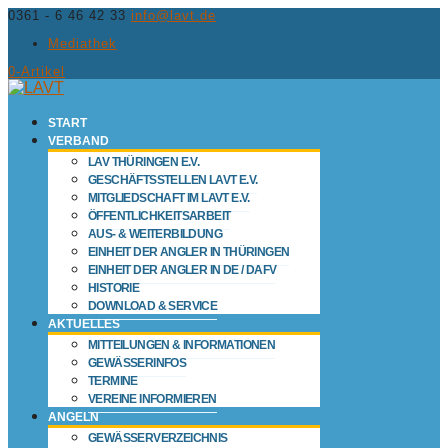
0361 - 6 46 42 33
info@lavt.de
Mediathek
0-Artikel
START
VERBAND
LAV THÜRINGEN E.V.
GESCHÄFTSSTELLEN LAVT E.V.
MITGLIEDSCHAFT IM LAVT E.V.
ÖFFENTLICHKEITSARBEIT
AUS- & WEITERBILDUNG
EINHEIT DER ANGLER IN THÜRINGEN
EINHEIT DER ANGLER IN DE / DAFV
HISTORIE
DOWNLOAD & SERVICE
AKTUELLES
MITTEILUNGEN & INFORMATIONEN
GEWÄSSERINFOS
TERMINE
VEREINE INFORMIEREN
ANGELN
GEWÄSSERVERZEICHNIS