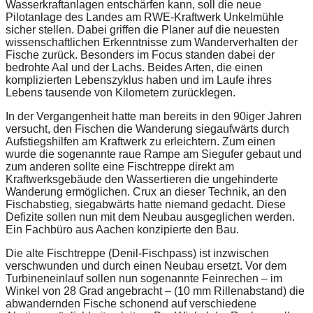
Wasserkraftanlagen entschärfen kann, soll die neue
Pilotanlage des Landes am RWE-Kraftwerk Unkelmühle
sicher stellen. Dabei griffen die Planer auf die neuesten
wissenschaftlichen Erkenntnisse zum Wanderverhalten der
Fische zurück. Besonders im Focus standen dabei der
bedrohte Aal und der Lachs. Beides Arten, die einen
komplizierten Lebenszyklus haben und im Laufe ihres
Lebens tausende von Kilometern zurücklegen.
In der Vergangenheit hatte man bereits in den 90iger Jahren
versucht, den Fischen die Wanderung siegaufwärts durch
Aufstiegshilfen am Kraftwerk zu erleichtern. Zum einen
wurde die sogenannte raue Rampe am Siegufer gebaut und
zum anderen sollte eine Fischtreppe direkt am
Kraftwerksgebäude den Wassertieren die ungehinderte
Wanderung ermöglichen. Crux an dieser Technik, an den
Fischabstieg, siegabwärts hatte niemand gedacht. Diese
Defizite sollen nun mit dem Neubau ausgeglichen werden.
Ein Fachbüro aus Aachen konzipierte den Bau.
Die alte Fischtreppe (Denil-Fischpass) ist inzwischen
verschwunden und durch einen Neubau ersetzt. Vor dem
Turbineneinlauf sollen nun sogenannte Feinrechen – im
Winkel von 28 Grad angebracht – (10 mm Rillenabstand) die
abwandernden Fische schonend auf verschiedene