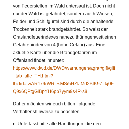
von Feuerstellen im Wald untersagt ist. Doch nicht
nur der Wald ist gefährdet, sondern auch Wiesen,
Felder und Schilfgürtel sind durch die anhaltende
Trockenheit stark brandgefährdet. So weist der
Graslandfeuerindexes nahezu thüringenweit einen
Gefahrenindex von 4 (hohe Gefahr) aus. Eine
aktuelle Karte über die Brandgefahren im
Offenland findet Ihr unter:
https://www.dwd.de/DWD/warnungen/agrar/glfi/glfi
_tab_alle_TH.html?
fbclid=IwAR1x9rWRDsMSi5HZIJMd3BlK9Zckj0F
Q9x6QPtgGiBpYH6pb7yym9s4R-s8
Daher möchten wir euch bitten, folgende
Verhaltenshinweise zu beachten:
Unterlasst bitte alle Handlungen, die den