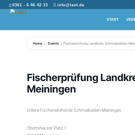
0361 - 6 46 42 33
info@lavt.de
START
VER
Home
Events
Fischerprüfung Landkreis Schmalkalden-Me
Fischerprüfung Landkr
Meiningen
Untere Fischereibehörde Schmalkalden-Meiningen
Obertshäuser Platz 1