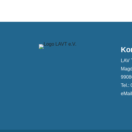
Ko
LAV 
Magd
99086
Tel.:
eMail