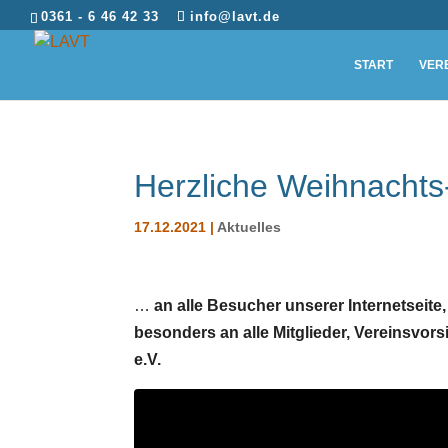
0361 - 6 46 42 33
info@lavt.de
START
VER
Herzliche Weihnacht
17.12.2021
|
Aktuelles
…
an alle Besucher unserer Internetseite
besonders an alle Mitglieder, Vereinsvo
e.V.