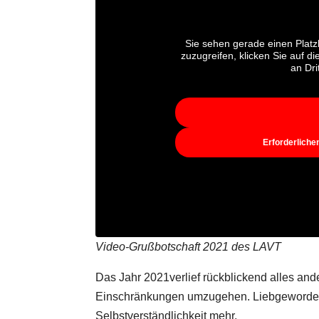
Sie sehen gerade einen Platz
zuzugreifen, klicken Sie auf d
an Dri
Erforderliche
Video-Grußbotschaft 2021 des LAVT
Das Jahr 2021verlief rückblickend alles and
Einschränkungen umzugehen. Liebgeworden
Selbstverständlichkeit mehr.